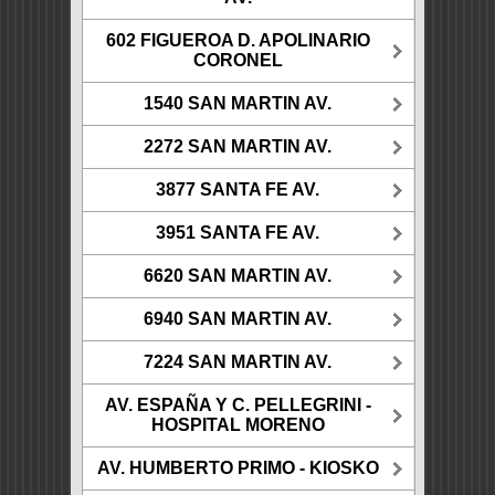
602 FIGUEROA D. APOLINARIO
CORONEL
1540 SAN MARTIN AV.
2272 SAN MARTIN AV.
3877 SANTA FE AV.
3951 SANTA FE AV.
6620 SAN MARTIN AV.
6940 SAN MARTIN AV.
7224 SAN MARTIN AV.
AV. ESPAÑA Y C. PELLEGRINI -
HOSPITAL MORENO
AV. HUMBERTO PRIMO - KIOSKO