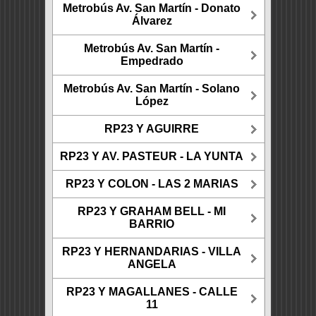
Metrobús Av. San Martín - Donato
Álvarez
Metrobús Av. San Martín -
Empedrado
Metrobús Av. San Martín - Solano
López
RP23 Y AGUIRRE
RP23 Y AV. PASTEUR - LA YUNTA
RP23 Y COLON - LAS 2 MARIAS
RP23 Y GRAHAM BELL - MI
BARRIO
RP23 Y HERNANDARIAS - VILLA
ANGELA
RP23 Y MAGALLANES - CALLE
11