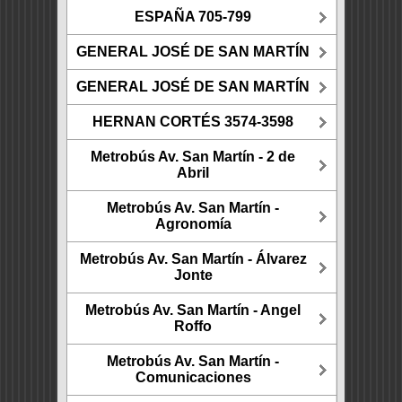
ESPAÑA 705-799
GENERAL JOSÉ DE SAN MARTÍN
GENERAL JOSÉ DE SAN MARTÍN
HERNAN CORTÉS 3574-3598
Metrobús Av. San Martín - 2 de
Abril
Metrobús Av. San Martín -
Agronomía
Metrobús Av. San Martín - Álvarez
Jonte
Metrobús Av. San Martín - Angel
Roffo
Metrobús Av. San Martín -
Comunicaciones