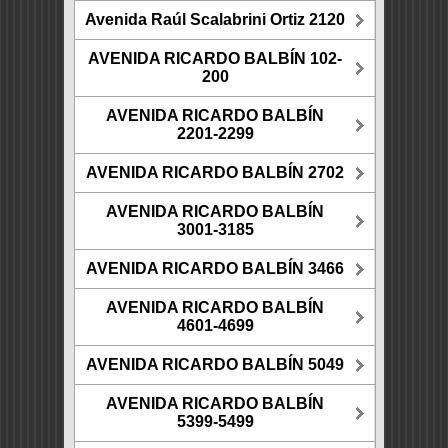
Avenida Raúl Scalabrini Ortiz 2120
AVENIDA RICARDO BALBÍN 102-
200
AVENIDA RICARDO BALBÍN
2201-2299
AVENIDA RICARDO BALBÍN 2702
AVENIDA RICARDO BALBÍN
3001-3185
AVENIDA RICARDO BALBÍN 3466
AVENIDA RICARDO BALBÍN
4601-4699
AVENIDA RICARDO BALBÍN 5049
AVENIDA RICARDO BALBÍN
5399-5499