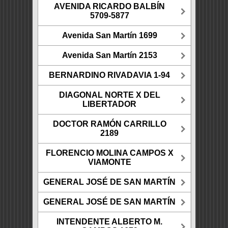
AVENIDA RICARDO BALBÍN
5709-5877
Avenida San Martín 1699
Avenida San Martín 2153
BERNARDINO RIVADAVIA 1-94
DIAGONAL NORTE X DEL
LIBERTADOR
DOCTOR RAMÓN CARRILLO
2189
FLORENCIO MOLINA CAMPOS X
VIAMONTE
GENERAL JOSÉ DE SAN MARTÍN
GENERAL JOSÉ DE SAN MARTÍN
INTENDENTE ALBERTO M.