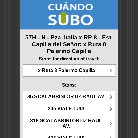
57H - H - Pza. Italia x RP 8 - Est.
Capilla del Señor: x Ruta 8
Palermo Capilla
Stops for direction of travel:
x Ruta 8 Palermo Capilla
Stops:
36 SCALABRINI ORTIZ RAUL AV.
265 VIALE LUIS
318 SCALABRINI ORTIZ RAUL
AV.