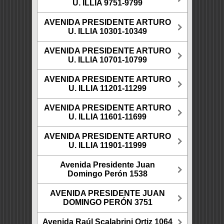
U. ILLIA 9751-9799
AVENIDA PRESIDENTE ARTURO
U. ILLIA 10301-10349
AVENIDA PRESIDENTE ARTURO
U. ILLIA 10701-10799
AVENIDA PRESIDENTE ARTURO
U. ILLIA 11201-11299
AVENIDA PRESIDENTE ARTURO
U. ILLIA 11601-11699
AVENIDA PRESIDENTE ARTURO
U. ILLIA 11901-11999
Avenida Presidente Juan
Domingo Perón 1538
AVENIDA PRESIDENTE JUAN
DOMINGO PERÓN 3751
Avenida Raúl Scalabrini Ortiz 1064