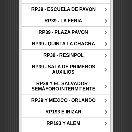
RP39 - ESCUELA DE PAVON
RP39 - LA FERIA
RP39 - PLAZA PAVON
RP39 - QUINTA LA CHACRA
RP39 - RESINPOL
RP39 - SALA DE PRIMEROS
AUXILIOS
RP39 Y EL SALVADOR -
SEMÁFORO INTERMITENTE
RP39 Y MEXICO - ORLANDO
RP193 E IRIZAR
RP193 Y ALEM