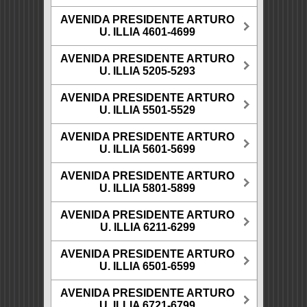
AVENIDA PRESIDENTE ARTURO
U. ILLIA 4601-4699
AVENIDA PRESIDENTE ARTURO
U. ILLIA 5205-5293
AVENIDA PRESIDENTE ARTURO
U. ILLIA 5501-5529
AVENIDA PRESIDENTE ARTURO
U. ILLIA 5601-5699
AVENIDA PRESIDENTE ARTURO
U. ILLIA 5801-5899
AVENIDA PRESIDENTE ARTURO
U. ILLIA 6211-6299
AVENIDA PRESIDENTE ARTURO
U. ILLIA 6501-6599
AVENIDA PRESIDENTE ARTURO
U. ILLIA 6721-6799